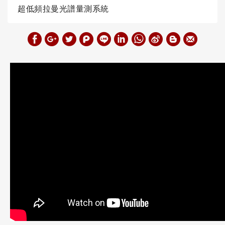
超低頻拉曼光譜量測系統
W
S
h
i
a
n
t
a
s
W
A
e
p
i
p
b
o