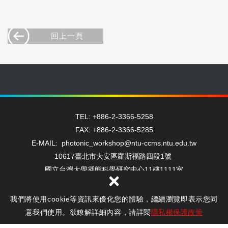
回上一頁
TEL: +886-2-3366-5258
FAX: +886-2-3366-5285
E-MAIL: photonic_workshop@ntu-ccms.ntu.edu.tw
10617臺北市大安區羅斯福路四段1號
國立台灣大學凝態科學研究中心11樓1111室
×
我們將使用cookie等資訊來優化您的體驗，繼續瀏覽即表示您同
Copyright © 光電工坊 All Rights Reserved.
隱私權保護政策
意我們使用。欲瞭解詳細內容，請詳閱
隱私權保護政策
網頁設計 : 新視野