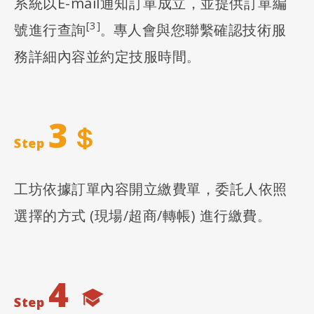
系統以E-mail通知訂單成立，並提供訂單編
[3]
號進行查詢
專人會與您聯繫確認技術服
。
務詳細內容並約定技服時間
。
3
Step
工坊依據訂單內容開立繳費單，委託人依照
選擇的方式 (現場/超商/轉帳) 進行繳費
。
4
Step