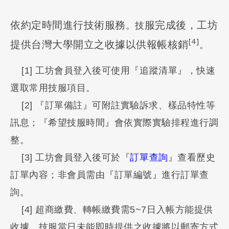
依約定時間進行技術服務
服完成後，工坊
。技
[4]
提供台灣大學開立之收據以供報帳核銷
。
[1] 工坊會員登入後可使用『
追蹤清單
』，快速
選取常用技服項目
。
[2] 『訂單備註』可附註實驗訴求、樣品特性等
訊息；『希望技服時間』會依實際實驗排程進行調
整
。
[3] 工坊會員登入後可於『
訂單查詢
』查看歷史
訂單內容；非會員需由『訂單編號』進行訂單查
詢
。
[4] 超商繳費、轉帳繳費需5~7日入帳方能提供
收據。技服當日未能即時提供之收據將以郵寄方式