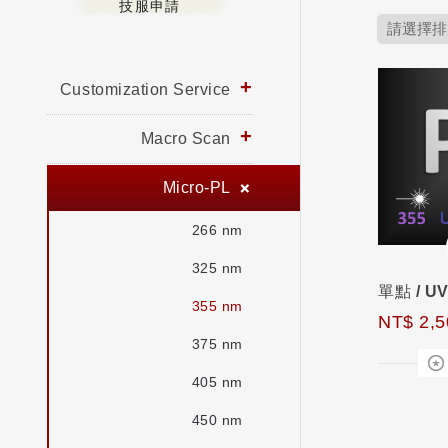
技服申請
Customization Service
Macro Scan
Micro-PL
266 nm
325 nm
355 nm
NT$ 2,5
375 nm
405 nm
450 nm