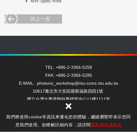
MR-Spec-Red
回上一頁
TEL: +886-2-3366-5258
FAX: +886-2-3366-5285
E-MAIL: photonic_workshop@ntu-ccms.ntu.edu.tw
10617臺北市大安區羅斯福路四段1號
國立台灣大學凝態科學研究中心11樓1111室
×
我們將使用cookie等資訊來優化您的體驗，繼續瀏覽即表示您同
Copyright © 光電工坊 All Rights Reserved.
隱私權保護政策
意我們使用。欲瞭解詳細內容，請詳閱
隱私權保護政策
網頁設計 : 新視野