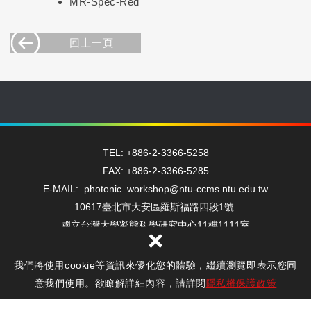
MR-Spec-Red
回上一頁
TEL: +886-2-3366-5258
FAX: +886-2-3366-5285
E-MAIL: photonic_workshop@ntu-ccms.ntu.edu.tw
10617臺北市大安區羅斯福路四段1號
國立台灣大學凝態科學研究中心11樓1111室
×
我們將使用cookie等資訊來優化您的體驗，繼續瀏覽即表示您同
Copyright © 光電工坊 All Rights Reserved.
隱私權保護政策
意我們使用。欲瞭解詳細內容，請詳閱
隱私權保護政策
網頁設計 : 新視野